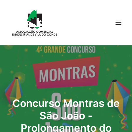
Início
Quem Somos
Associe-se
Cursos
Notícias
Empresas
Serviços
Contactos
Concurso Montras de
Search
São João -
Prolongamento do