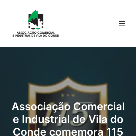
Início
Quem Somos
Associe-se
Cursos
Notícias
Empresas
Serviços
Contactos
Associação Comercial
Search
e Industrial de Vila do
Conde comemora 115